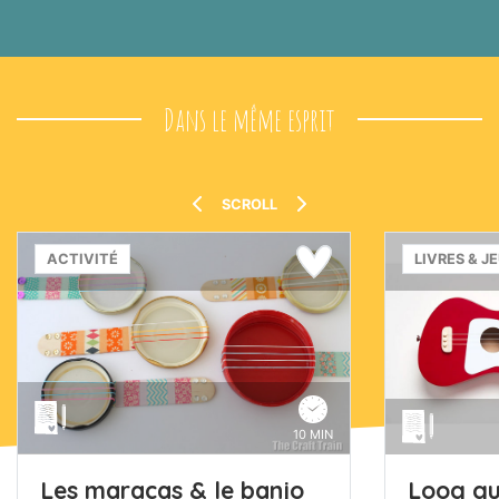
Dans le même esprit
SCROLL
ACTIVITÉ
LIVRES & J
10 MIN
Les maracas & le banjo
Loog gu