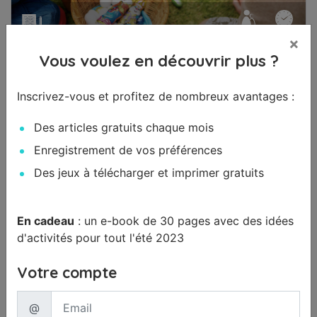
PARENTS
4 MIN
×
Vous voulez en découvrir plus ?
Pâques: 5 astuces pour une chasse
aux œufs magique et ludique en
Inscrivez-vous et profitez de nombreux avantages :
famille
Des articles gratuits chaque mois
Diane Lapaque
Enregistrement de vos préférences
Organiser une chasse aux œufs à Pâques : 5
idées pour une fête egg-citante ! Pâques
Des jeux à télécharger et imprimer gratuits
approche à grands pas et vous souhaitez
organiser une chasse aux...
En cadeau
: un e-book de 30 pages avec des idées
d'activités pour tout l'été 2023
Lire l'article
Votre compte
@