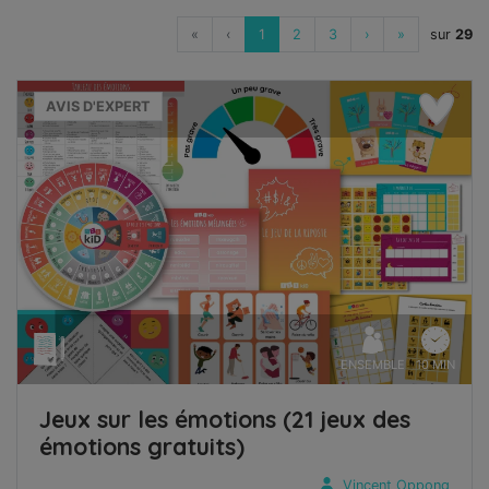
«
‹
1
2
3
›
»
sur
29
AVIS D'EXPERT
ENSEMBLE
10 MIN
Jeux sur les émotions (21 jeux des
émotions gratuits)
Vincent Oppong