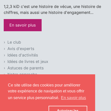
1,2,3 kiD c'est une histoire de vécue, une histoire de
chiffres, mais aussi une histoire d'engagement...
En savoir plus
Le club
Avis d'experts
Idées d'activités
Idées de livres et jeux
Astuces de parents
Notre approche
Condition d'utilisation
Ce site utilise des cookies pour améliorer
Mentions légales
votre expérience de navigation et vous offrir
Politique de confidentialité
un service plus personnalisé.
En savoir plus
Utilisation des cookies
Foire aux questions
Autoriser les