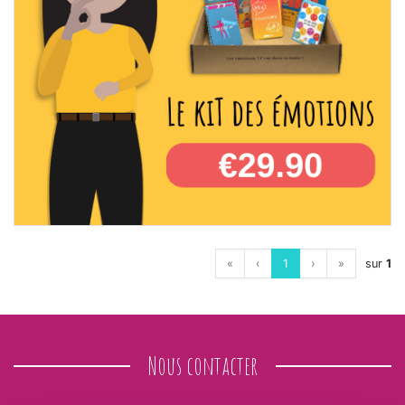
«
‹
1
›
»
sur
1
Nous contacter