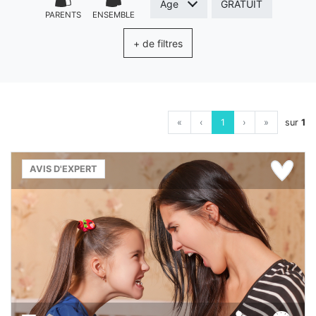
Âge
GRATUIT
PARENTS
ENSEMBLE
+ de filtres
«
‹
1
›
»
sur
1
AVIS D'EXPERT