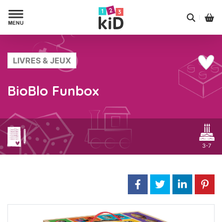
LIVRES & JEUX
BioBlo Funbox
3-7