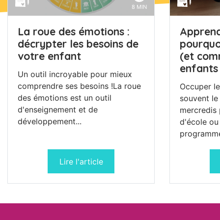
8 MIN
La roue des émotions :
Apprend
décrypter les besoins de
pourquoi
votre enfant
(et com
enfants 
Un outil incroyable pour mieux
comprendre ses besoins !La roue
Occuper le
des émotions est un outil
souvent le
d'enseignement et de
mercredis 
développement...
d'école ou
programme.
Lire l'article