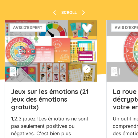
SCROLL
AVIS D'EXPERT
AVIS D'EXP
10 MIN
Jeux sur les émotions (21
La roue 
jeux des émotions
décrypte
gratuits)
votre e
1,2,3 jouez !Les émotions ne sont
Un outil i
pas seulement positives ou
comprendre
négatives. C'est bien plus
des émotio