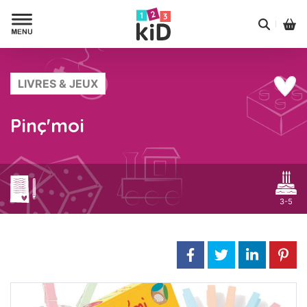
LIVRES & JEUX
Pinç'moi
3-5