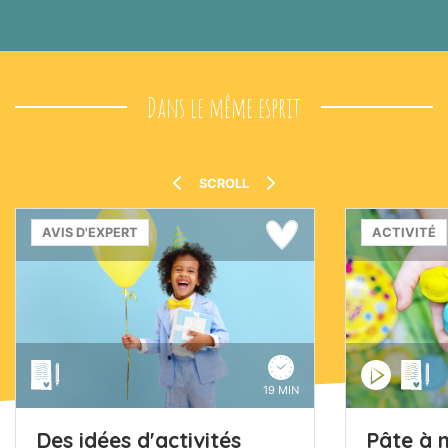
Dans le même esprit
SCROLL
AVIS D'EXPERT
ACTIVITÉ
19 MIN
Des idées d'activités
Pâte à 