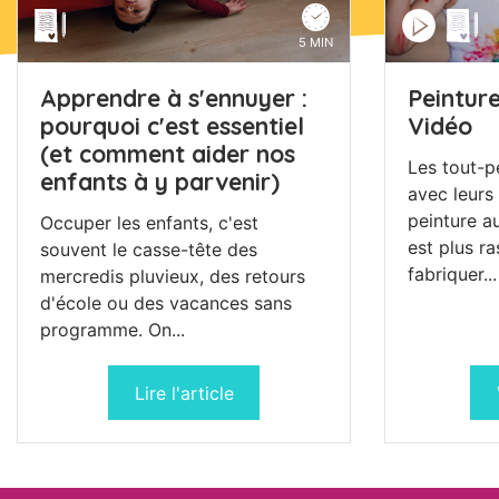
5 MIN
Apprendre à s'ennuyer :
Peinture
pourquoi c'est essentiel
Vidéo
(et comment aider nos
Les tout-p
enfants à y parvenir)
avec leurs
peinture au
Occuper les enfants, c'est
est plus ra
souvent le casse-tête des
fabriquer...
mercredis pluvieux, des retours
d'école ou des vacances sans
programme. On...
Lire l'article