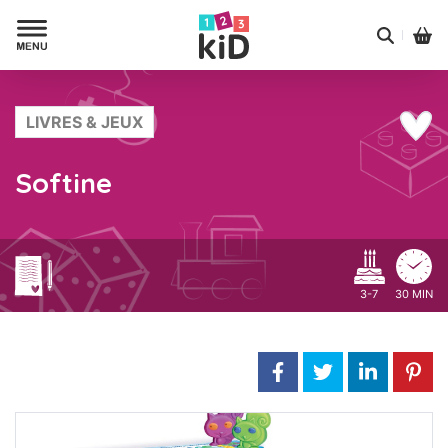
LIVRES & JEUX
Softine
3-7
30 MIN