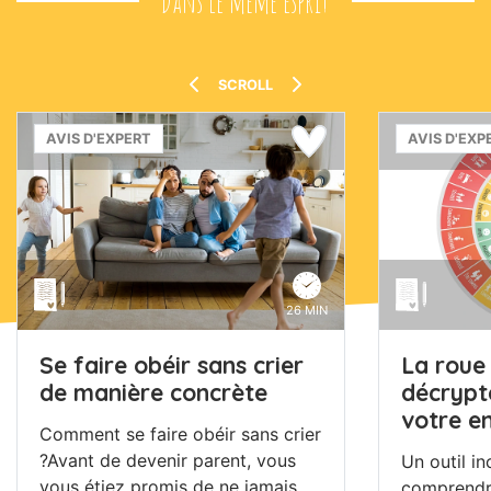
Dans le même esprit
SCROLL
AVIS D'EXPERT
AVIS D'EXP
26 MIN
Se faire obéir sans crier
La roue 
de manière concrète
décrypte
votre e
Comment se faire obéir sans crier
?Avant de devenir parent, vous
Un outil i
vous étiez promis de ne jamais
comprendre