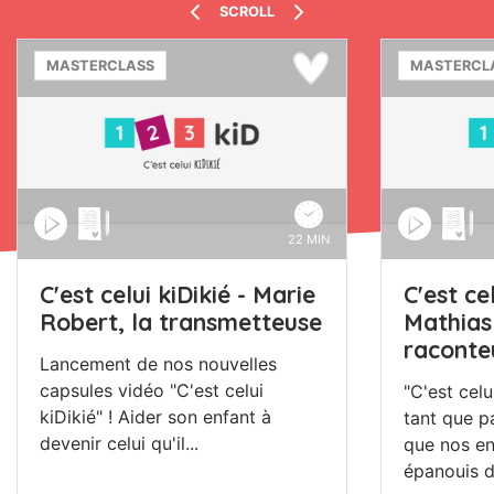
SCROLL
MASTERCLASS
MASTERCL
22 MIN
C'est celui kiDikié - Marie
C'est cel
Robert, la transmetteuse
Mathias 
raconteu
Lancement de nos nouvelles
capsules vidéo "C'est celui
"C'est celu
kiDikié" ! Aider son enfant à
tant que p
devenir celui qu'il...
que nos en
épanouis d