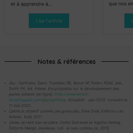
que nos en
et à apprendre à...
Lire l'article
Notes & références
Jeu : Synthèse. Dans: Tremblay RE, Boivin M, Peters RDeV, eds.
Smith PK, éd. thème.
Encyclopédie sur le développement des
jeunes enfants
[en ligne].
http://www.enfant-
encyclopedie.com/jeu/synthese
. Actualisé : Juin 2013. Consulté le
11 mai 2020.
Calme et attentif comme une grenouille
, Eline Snell, Editions Les
Arènes. Août 2017
Jonas ne tient pas en plac
e. Didier Dufresne et Agathe Hennig.
Éditions Mango Jeunesse, coll. Je suis comme ça, 2015.