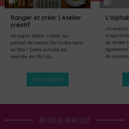
30 MIN
Ranger et créer | Atelier
L'alphab
créatif
Un exercic
d'apprendr
Un super atelier créatif qui
se révèle t
permet de mettre de l'ordre dans
également 
sa tête ! Cette activité est
de visualis
inspirée de l'Art du...
Voir l'activité
Autour du même sujet