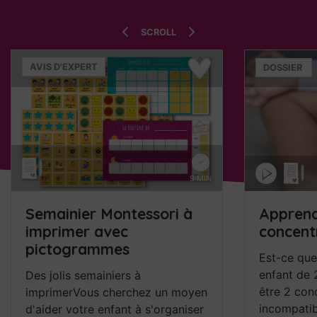
SCROLL
AVIS D'EXPERT
DOSSIER
9 MIN
Semainier Montessori à
Apprend
imprimer avec
concent
pictogrammes
Est-ce que
enfant de 
Des jolis semainiers à
être 2 con
imprimerVous cherchez un moyen
incompatibl
d'aider votre enfant à s'organiser