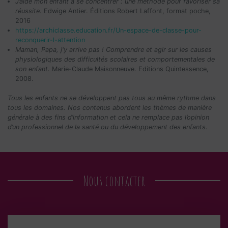
J’aide mon enfant à se concentrer : une méthode pour favoriser sa
réussite
. Edwige Antier. Éditions Robert Laffont, format poche,
2016
https://archiclasse.education.fr/Un-espace-de-classe-pour-
reconquerir-l-attention
Maman, Papa, j'y arrive pas ! Comprendre et agir sur les causes
physiologiques des difficultés scolaires et comportementales de
son enfant.
Marie-Claude Maisonneuve. Editions Quintessence,
2008.
Tous les enfants ne se développent pas tous au même rythme dans
tous les domaines. Nos contenus abordent les thèmes de manière
générale à des fins d’information et cela ne remplace pas l’opinion
d’un professionnel de la santé ou du développement des enfants.
Nous contacter