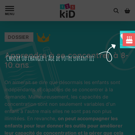
DOSSIER
Apprendre à se concentrer à 8-
Choisir ou changer l’âge de votre enfant ici
10 ans
On aimerait se dire que désormais les enfants sont
indépendants et capables de se concentrer à la
demande. Malheureusement, les capacités de
concentration sont non seulement variables d'un
enfant à l'autre mais elles ne sont pas non plus
illimitées. En revanche,
on peut accompagner les
enfants pour leur donner les outils pour améliorer
leur capacité de concentration et la gérer que cela