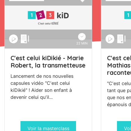
22 MIN
C'est celui kiDikié - Marie
C'est cel
Robert, la transmetteuse
Mathias 
raconteu
Lancement de nos nouvelles
capsules vidéo "C'est celui
"C'est celu
kiDikié" ! Aider son enfant à
tant que p
devenir celui qu'il...
que nos en
épanouis d
Voir la masterclass
Voi